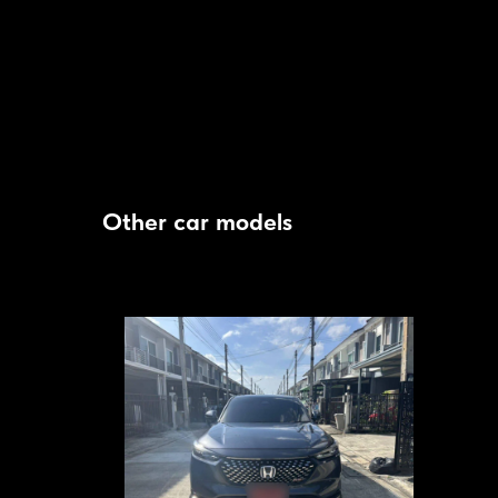
Современная мультимедийная система с большим сенсорным э
Цифровая приборная панель.
Поддержка голосового управления и функции подключения смарт
Системы помощи водителю, включая адаптивный круиз-контроль
Безопасность
Mazda CX-30 оборудован множеством систем безопасности, вк
Other car models