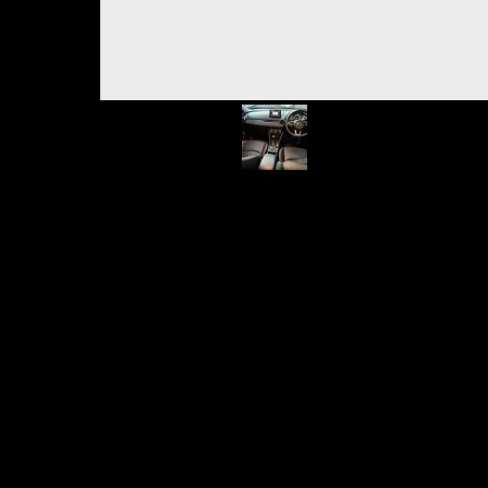
Дизайн
Электрическая система и запас хода
Разгон
Интерьер и технологии
Безопасность
Дизайн
Mazda CX-30 имеет динамичный и современный дизайн с высо
Электрическая система и запас хода
Mazda CX-30 имеет стандартную электрическую систему, обесп
Разгон
Разгон до 100 км/ч у Mazda CX-30 составляет около 8,5 секун
Интерьер и технологии