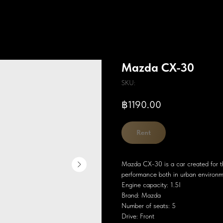
Mazda CX-30
SKU:
฿
1190.00
Rent
Mazda CX-30 is a car created for t
performance both in urban environ
Engine capacity: 1.5I
Brand: Mazda
Number of seats: 5
Drive: Front