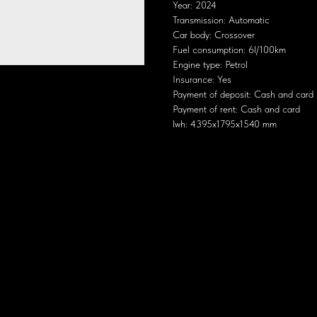
Year: 2024
Transmission: Automatic
Car body: Crossover
Fuel consumption: 6l/100km
Engine type: Petrol
Insurance: Yes
Payment of deposit: Cash and card
Payment of rent: Cash and card
lwh: 4395x1795x1540 mm
кокачественными отделочными материалами. Интерьер предлагает простор
ечивая запас хода около 650 км на одном баке топлива.
д, что делает его достаточно быстрым для кроссовера.