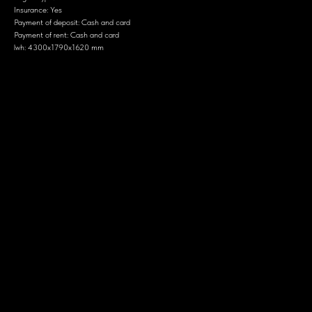
Insurance: Yes
Payment of deposit: Cash and card
Payment of rent: Cash and card
lwh: 4300x1790x1620 mm
Дизайн
Электрическая система и запас хода
Разгон
Интерьер и технологии
Безопасность
Дизайн
Toyota Cross имеет современный кроссоверный дизайн с высокими линиями и
выразительными формами. Интерьер предлагает комфортные сиденья и современные
отделочные материалы.
Электрическая система и запас хода
Toyota Cross имеет стандартную электрическую систему, обеспечивая запас хода около
650 км на одном баке топлива.
Разгон
Разгон до 100 км/ч занимает около 8-9 секунд, что делает его вполне динамичным для
городского автомобиля.
Интерьер и технологии
Современная мультимедийная система с большим сенсорным экраном.
Цифровая приборная панель.
Поддержка голосового управления и функции подключения смартфонов (Apple CarPlay,
Android Auto).
Системы помощи водителю, включая адаптивный круиз-контроль, автоматическое
экстренное торможение, систему удержания полосы и другие функции активной