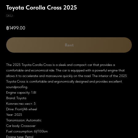
Toyota Corolla Cross 2025
SKU:
฿
1499.00
Rent
The 2025 Toyota Corolla Cross is a sleek and compact car that provides a
comfortable and economical ride. The car is equipped with a powerful engine that
allows it to accelerate and manoeuvre quickly on the road. The interior of the 2025
Toyota Cross is comfortable and ergonomically designed and provides excellent
soundproofing.
Engine capacity: 1.8l
Brand: Toyota
Количество мест: 5
Drive: Front/All-wheel
Year: 2025
Transmission: Automatic
Car body: Crossover
Fuel consumption: 6l/100km
Engine type: Petrol