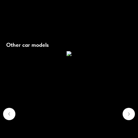
безопасности.
Безопасность
Автомобиль оборудован множеством систем активной и пассивной безопасности,
включая камеры кругового обзора, системы предотвращения столкновений и другие
современные решения
Other car models