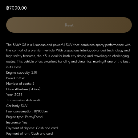
฿
7000.00
Rent
The BMW X5 is a luxurious and powerful SUV that combines sporty performance with
the comfort of a premium vehicle. With a spacious interior, advanced technology and
high safety features, the X5 is ideal for both city driving and travelling on challenging
routes. This vehicle offers excellent handling and dynamics, making it one of the best
in its class.
Engine capacity: 3.0l
Brand: BMW
Number of seats: 5
Drive: All-wheel (xDrive)
Year: 2023
Transmission: Automatic
Car body: SUV
Fuel consumption: 8l/100km
Engine type: Petrol/Diesel
Insurance: Yes
Payment of deposit: Cash and card
Payment of rent: Cash and card