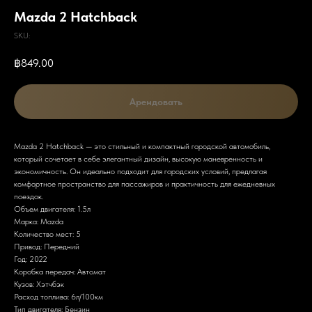
Mazda 2 Hatchback
SKU:
฿
849.00
Арендовать
Mazda 2 Hatchback — это стильный и компактный городской автомобиль,
который сочетает в себе элегантный дизайн, высокую маневренность и
экономичность. Он идеально подходит для городских условий, предлагая
комфортное пространство для пассажиров и практичность для ежедневных
поездок.
Объем двигателя: 1.5л
Марка: Mazda
Количество мест: 5
Привод: Передний
Год: 2022
Коробка передач: Автомат
Кузов: Хэтчбэк
Расход топлива: 6л/100км
Тип двигателя: Бензин