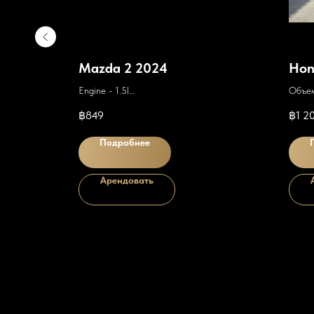
Mazda 2 2024
Hon
Engine - 1.5l
Объем
Gearbox - Automatic
Короб
฿
849
฿
1 2
Consumption - 6l/100km
Расхо
Подробнее
Арендовать