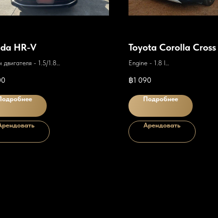
da HR-V
Toyota Corolla Cross
 двигателя - 1.5/1.8
Engine - 1.8 l
ка передач - Автомат
Gearbox - Automatic
00
฿
1 090
д - 6л/100км
Consumption - 6l/100km
Подробнее
Подробнее
Арендовать
Арендовать