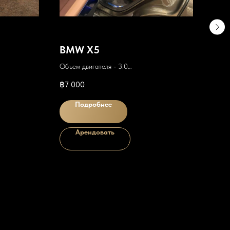
BMW X5
BM
Объем двигателя - 3.0
Объем
Коробка передач - Автомат
Коро
฿
7 000
฿
7 
Расход - 8л/100км
Расхо
Подробнее
Арендовать