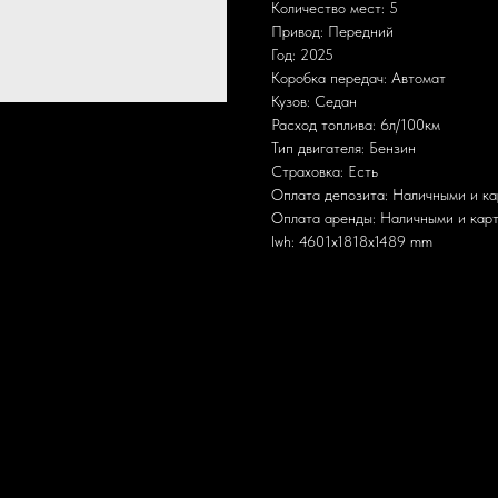
Количество мест: 5
Привод: Передний
Год: 2025
Коробка передач: Автомат
Кузов: Седан
Расход топлива: 6л/100км
Тип двигателя: Бензин
Страховка: Есть
Оплата депозита: Наличными и ка
Оплата аренды: Наличными и кар
lwh: 4601x1818x1489 mm
д с LED-освещением. Интерьер выполнен с акцентом на комфорт и соврем
беспечивая запас хода около 600 км на одном баке топлива.