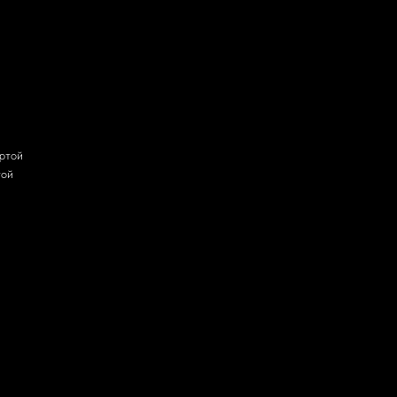
ртой
той
енные технологии.