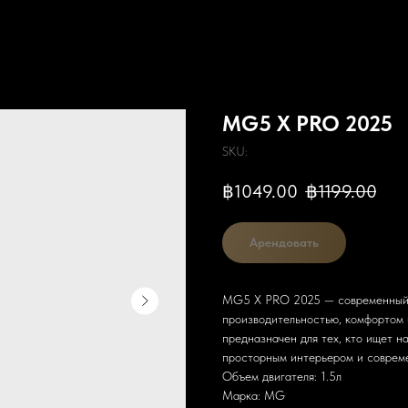
MG5 X PRO 2025
SKU:
฿
1049.00
฿
1199.00
Арендовать
MG5 X PRO 2025 — современный и
производительностью, комфортом 
предназначен для тех, кто ищет 
просторным интерьером и соврем
Объем двигателя: 1.5л
Марка: MG