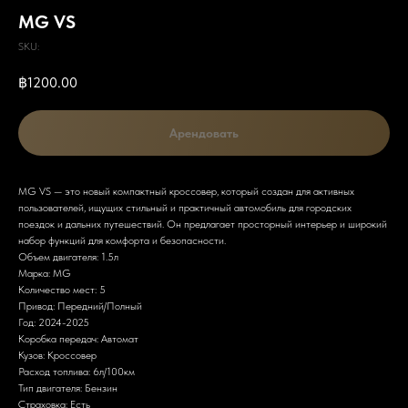
MG VS
SKU:
฿
1200.00
Арендовать
MG VS — это новый компактный кроссовер, который создан для активных
пользователей, ищущих стильный и практичный автомобиль для городских
поездок и дальних путешествий. Он предлагает просторный интерьер и широкий
набор функций для комфорта и безопасности.
Объем двигателя: 1.5л
Марка: MG
Количество мест: 5
Привод: Передний/Полный
Год: 2024-2025
Коробка передач: Автомат
Кузов: Кроссовер
Расход топлива: 6л/100км
Тип двигателя: Бензин
Страховка: Есть