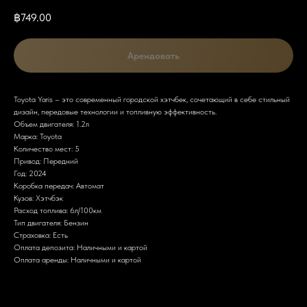
฿
749.00
Арендовать
Toyota Yaris – это современный городской хэтчбек, сочетающий в себе стильный
дизайн, передовые технологии и топливную эффективность.
Объем двигателя: 1.2л
Марка: Toyota
Количество мест: 5
Привод: Передний
Год: 2024
Коробка передач: Автомат
Кузов: Хэтчбэк
Расход топлива: 6л/100км
Тип двигателя: Бензин
Страховка: Есть
Оплата депозита: Наличными и картой
Оплата аренды: Наличными и картой
Дизайн
Электрическая система и запас хода
Разгон
Интерьер и технологии