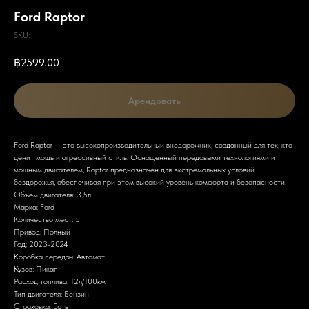
Ford Raptor
SKU:
฿
2599.00
Арендовать
Ford Raptor — это высокопроизводительный внедорожник, созданный для тех, кто
ценит мощь и агрессивный стиль. Оснащенный передовыми технологиями и
мощным двигателем, Raptor предназначен для экстремальных условий
бездорожья, обеспечивая при этом высокий уровень комфорта и безопасности.
Объем двигателя: 3.5л
Марка: Ford
Количество мест: 5
Привод: Полный
Год: 2023-2024
Коробка передач: Автомат
Кузов: Пикап
Расход топлива: 12л/100км
Тип двигателя: Бензин
Страховка: Есть